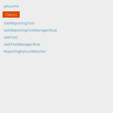
geb.junit4
Classes
GebReportingTest
GebReportingTestManagerRule
GebTest
GebTestManagerRule
ReportingFailureWatcher