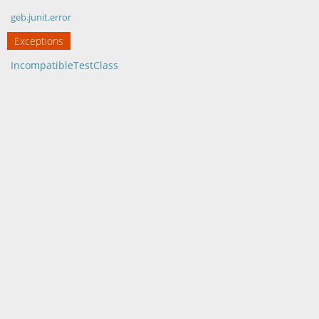
geb.junit.error
Exceptions
IncompatibleTestClass